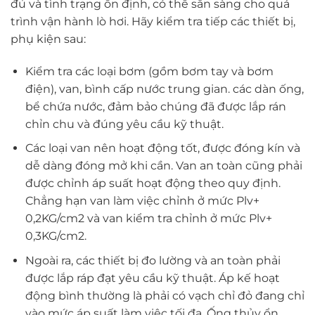
đủ và tình trạng ổn định, có thể sẵn sàng cho quá
trình vận hành lò hơi. Hãy kiểm tra tiếp các thiết bị,
phụ kiện sau:
Kiểm tra các loại bơm (gồm bơm tay và bơm
điện), van, bình cấp nước trung gian. các dàn ống,
bể chứa nước, đảm bảo chúng đã được lắp rán
chỉn chu và đúng yêu cầu kỹ thuật.
Các loại van nên hoạt động tốt, được đóng kín và
dễ dàng đóng mở khi cần. Van an toàn cũng phải
được chỉnh áp suất hoạt động theo quy định.
Chẳng hạn van làm việc chỉnh ở mức Plv+
0,2KG/cm2 và van kiểm tra chỉnh ở mức Plv+
0,3KG/cm2.
Ngoài ra, các thiết bị đo lường và an toàn phải
được lắp ráp đạt yêu cầu kỹ thuật. Áp kế hoạt
động bình thường là phải có vạch chỉ đỏ đang chỉ
vào mức áp suất làm việc tối đa. Ống thủy ổn