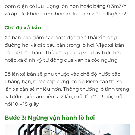
bơm điện có lưu lượng lớn hơn hoặc bằng 0,3m3/h
và áp lực không nhỏ hơn áp lực làm việc + 1kg/cm2.
Chế độ xả bẩn
Xả bẩn bao gồm các hoạt động xả thải xỉ trong
đường hơi và các cáu cặn trong lò hơi. VIệc xả bẩn
có thể tiến hành thủ công bằng van tay trực tiếp
hoặc xả định kỳ tự động qua van xả cốc ngưng.
Số lần xả bẩn sẽ phụ thuộc vào chế độ nước cấp.
Chẳng hạn, nước cấp cứng, có độ kiềm cao thì số
lần xả cặn sẽ nhiều hơn. Thông thường, ở tình trạng
lý tưởng, xả cận diễn ra 2 lần, mỗi lần 2 – 3 hồi, mỗi
hồi 10 – 15 giây.
Bước 3: Ngừng vận hành lò hơi