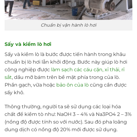
Chuẩn bị vận hành lò hơi
Sấy và kiềm lò hơi
Sấy và kiềm lò là bước được tiến hành trong khâu
chuẩn bị lò hơi lẫn khởi động. Bước này giúp lò hơi
công nghiệp được
làm sạch các cáu cặn, xỉ thải, rỉ
sắt
, dầu mỡ bám trên bề mặt phía trong của lò.
Phần gạch, vữa hoặc
bảo ôn của lò
cũng cần được
sấy khô.
Thông thường, người ta sẽ sử dụng các loại hóa
chất để kiềm tò như: NaOH 3 – 4% và Na3PO4 2 – 3%
(nồng độ được tính so với nước). Sau đó pha loãng
dung dịch có nồng độ 20% mới được sử dụng.