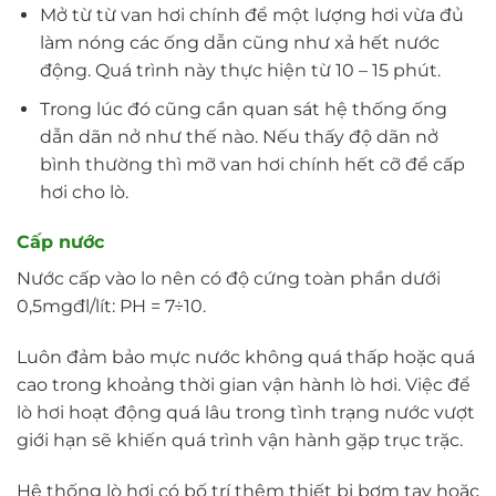
Mở từ từ van hơi chính để một lượng hơi vừa đủ
làm nóng các ống dẫn cũng như xả hết nước
động. Quá trình này thực hiện từ 10 – 15 phút.
Trong lúc đó cũng cần quan sát hệ thống ống
dẫn dãn nở như thế nào. Nếu thấy độ dãn nở
bình thường thì mỡ van hơi chính hết cỡ để cấp
hơi cho lò.
Cấp nước
Nước cấp vào lo nên có độ cứng toàn phần dưới
0,5mgđl/lít: PH = 7÷10.
Luôn đảm bảo mực nước không quá thấp hoặc quá
cao trong khoảng thời gian vận hành lò hơi. Việc để
lò hơi hoạt động quá lâu trong tình trạng nước vượt
giới hạn sẽ khiến quá trình vận hành gặp trục trặc.
Hệ thống lò hơi có bố trí thêm thiết bị bơm tay hoặc