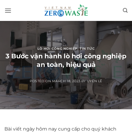
Skip
to
content
LÒ HƠI CÔNG NGHIỆP
,
TIN TỨC
3 Bước vận hành lò hơi công nghiệp
an toàn, hiệu quả
POSTED ON
MARCH 18, 2023
BY
UYÊN LÊ
Bài viết ngày hôm nay cung cấp cho quý khách