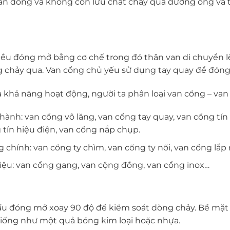
an đóng và không còn lưu chất chảy qua đường ống và 
chiều đóng mở bằng cơ chế trong đó thân van di chuyển
g chảy qua. Van cổng chủ yếu sử dụng tay quay để đóng
 và khả năng hoạt động, người ta phân loại van cổng – van
hành: van cổng vô lăng, van cổng tay quay, van cổng tín
 tín hiệu điện, van cổng nắp chụp.
 chính: van cổng ty chìm, van cổng ty nổi, van cổng lắp r
liệu: van cổng gang, van cộng đồng, van cổng inox…
ấu đóng mở xoay 90 độ để kiểm soát dòng chảy. Bề mặt 
giống như một quả bóng kim loại hoặc nhựa.