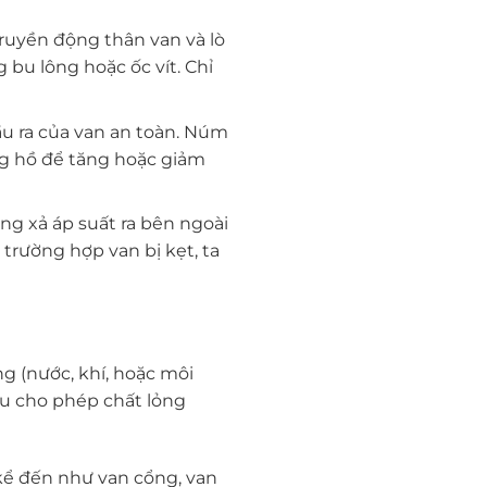
 truyền động thân van và lò
bu lông hoặc ốc vít. Chỉ
ầu ra của van an toàn. Núm
g hồ để tăng hoặc giảm
ộng xả áp suất ra bên ngoài
 trường hợp van bị kẹt, ta
g (nước, khí, hoặc môi
ều cho phép chất lỏng
 kể đến như van cổng, van