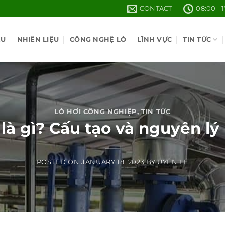
CONTACT
08:00 - 
ỆU
NHIÊN LIỆU
CÔNG NGHỆ LÒ
LĨNH VỰC
TIN TỨC
LÒ HƠI CÔNG NGHIỆP
,
TIN TỨC
 là gì? Cấu tạo và nguyên l
POSTED ON
JANUARY 18, 2023
BY
UYÊN LÊ