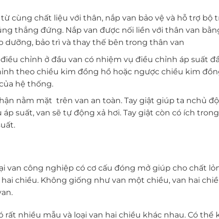
ừ ​​cùng chất liệu với thân, nắp van bảo vệ và hỗ trợ bộ
ng thẳng đứng. Nắp van được nối liền với thân van bằng 
 dưỡng, bảo trì và thay thế bên trong thân van
 điều chỉnh ở đầu van có nhiệm vụ điều chỉnh áp suất đ
hỉnh theo chiều kim đồng hồ hoặc ngược chiều kim đồn
 của hệ thống.
ộ phận nằm mặt trên van an toàn. Tay giật giúp ta nchủ đ
p suất, van sẽ tự động xả hơi. Tay giật còn có ích trong
suất.
loại van công nghiệp có cơ cấu đóng mở giúp cho chất lỏn
 hai chiều. Không giống như van một chiều, van hai chi
van.
ó rất nhiều mẫu và loại van hai chiều khác nhau. Có thể