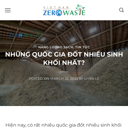
Skip
to
content
NĂNG LƯỢNG SẠCH
,
TIN TỨC
NHỮNG QUỐC GIA ĐỐT NHIỀU SINH
KHỐI NHẤT?
POSTED ON
MARCH 22, 2023
BY
UYÊN LÊ
Hiện nay, có rất nhiều quốc gia đốt nhiều sinh khối