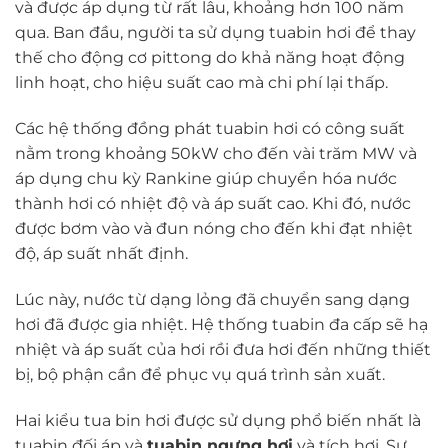
và được áp dụng từ rất lâu, khoảng hơn 100 năm
qua. Ban đầu, người ta sử dụng tuabin hơi để thay
thế cho động cơ pittong do khả năng hoạt động
linh hoạt, cho hiệu suất cao mà chi phí lại thấp.
Các hệ thống đồng phát tuabin hơi có công suất
nằm trong khoảng 50kW cho đến vài trăm MW và
áp dụng chu kỳ Rankine giúp chuyển hóa nước
thành hơi có nhiệt độ và áp suất cao. Khi đó, nước
được bơm vào và đun nóng cho đến khi đạt nhiệt
độ, áp suất nhất định.
Lúc này, nước từ dạng lỏng đã chuyển sang dạng
hơi đã được gia nhiệt. Hệ thống tuabin đa cấp sẽ hạ
nhiệt và áp suất của hơi rồi đưa hơi đến những thiết
bị, bộ phận cần để phục vụ quá trình sản xuất.
Hai kiểu tua bin hơi được sử dụng phổ biến nhất là
tuabin đối áp và
tuabin ngưng hơi
và tích hơi. Sự