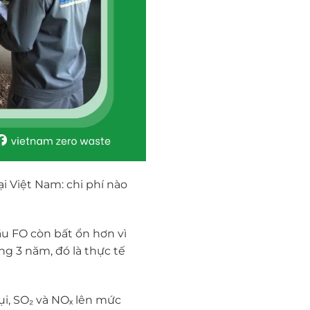
i Việt Nam: chi phí nào
u FO còn bất ổn hơn vì
ng 3 năm, đó là thực tế
i, SO₂ và NOₓ lên mức