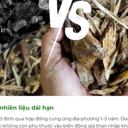
 nhiên liệu dài hạn
cố định qua hợp đồng cung ứng địa phương 1–3 năm. Do
hi không còn phụ thuộc vào biến động giá than nhập khẩ