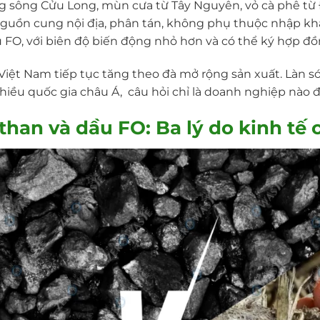
g sông Cửu Long, mùn cưa từ Tây Nguyên, vỏ cà phê từ 
Nguồn cung nội địa, phân tán, không phụ thuộc nhập kh
u FO, với biên độ biến động nhỏ hơn và có thể ký hợp đ
Việt Nam tiếp tục tăng theo đà mở rộng sản xuất. Làn 
hiều quốc gia châu Á, câu hỏi chỉ là doanh nghiệp nào đi
 than và dầu FO
: Ba lý do kinh tế c