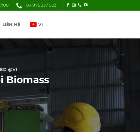
17:00
+84 975 337 933
LIÊN HỆ
ED @VI
ổi Biomass