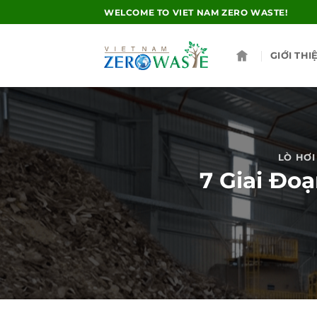
Skip
WELCOME TO VIET NAM ZERO WASTE!
to
content
GIỚI THI
LÒ HƠI
7 Giai Đo