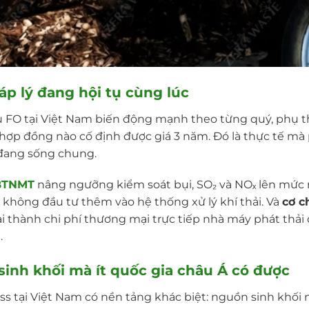
áp lý đang hội tụ cùng lúc
u FO tại Việt Nam biến động mạnh theo từng quý, phụ t
 hợp đồng nào cố định được giá 3 năm. Đó là thực tế mà
đang sống chung.
BTNMT
nâng ngưỡng kiểm soát bụi, SO₂ và NOₓ lên mức n
không đầu tư thêm vào hệ thống xử lý khí thải. Và
cơ c
 thành chi phí thương mại trực tiếp nhà máy phát thải c
.
 sinh khối mà ít quốc gia châu Á có được
ss tại Việt Nam có nền tảng khác biệt: nguồn sinh khối