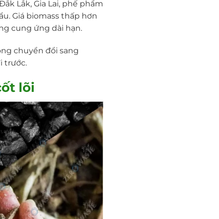
Đắk Lắk, Gia Lai, phế phẩm
ẩu. Giá biomass thấp hơn
ồng cung ứng dài hạn.
sóng chuyển đổi sang
 trước.
ốt lõi