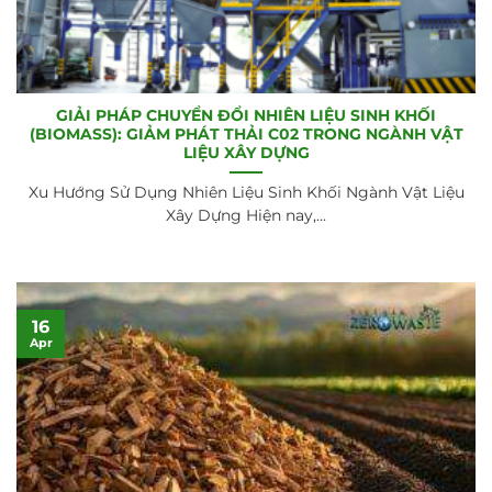
GIẢI PHÁP CHUYỂN ĐỔI NHIÊN LIỆU SINH KHỐI
(BIOMASS): GIẢM PHÁT THẢI C02 TRONG NGÀNH VẬT
LIỆU XÂY DỰNG
Xu Hướng Sử Dụng Nhiên Liệu Sinh Khối Ngành Vật Liệu
Xây Dựng Hiện nay,...
16
Apr