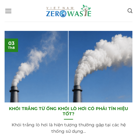
Bỏ
qua
nội
dung
03
Th8
KHÓI TRẮNG TỪ ỐNG KHÓI LÒ HƠI CÓ PHẢI TÍN HIỆU
TỐT?
Khói trắng lò hơi là hiện tượng thường gặp tại các hệ
thống sử dụng...