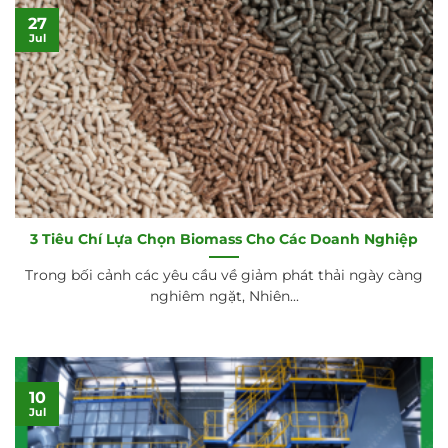
27
Jul
3 Tiêu Chí Lựa Chọn Biomass Cho Các Doanh Nghiệp
Trong bối cảnh các yêu cầu về giảm phát thải ngày càng
nghiêm ngặt, Nhiên...
10
Jul