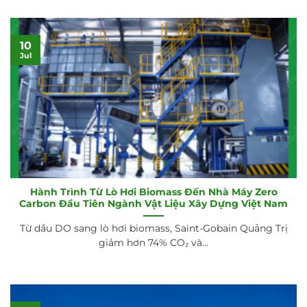
10
Jul
Hành Trình Từ Lò Hơi Biomass Đến Nhà Máy Zero
Carbon Đầu Tiên Ngành Vật Liệu Xây Dựng Việt Nam
Từ dầu DO sang lò hơi biomass, Saint-Gobain Quảng Trị
giảm hơn 74% CO₂ và...