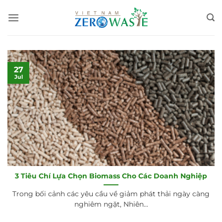
Skip
to
content
27
Jul
3 Tiêu Chí Lựa Chọn Biomass Cho Các Doanh Nghiệp
Trong bối cảnh các yêu cầu về giảm phát thải ngày càng
nghiêm ngặt, Nhiên...