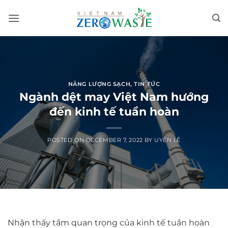
Skip
to
content
NĂNG LƯỢNG SẠCH
,
TIN TỨC
Ngành dệt may Việt Nam hướng
đến kinh tế tuần hoàn
POSTED ON
DECEMBER 7, 2022
BY
UYÊN LÊ
Nhận thấy tầm quan trọng của kinh tế tuần hoàn