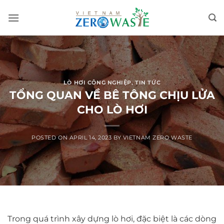
Skip
to
content
LÒ HƠI CÔNG NGHIỆP
,
TIN TỨC
TỔNG QUAN VỀ BÊ TÔNG CHỊU LỬA
CHO LÒ HƠI
POSTED ON
APRIL 14, 2023
BY
VIETNAM ZERO WASTE
Trong quá trình xây dựng lò hơi, đặc biệt là các dòng