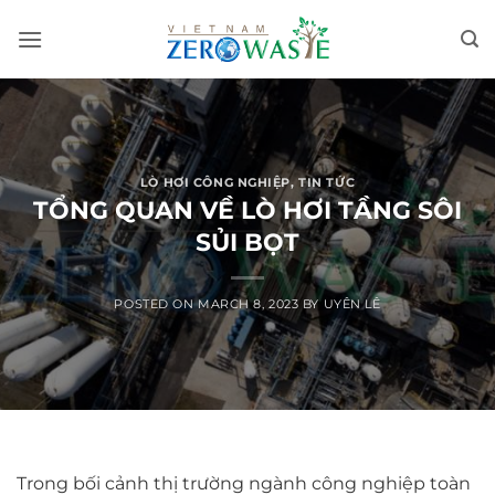
Skip
to
content
LÒ HƠI CÔNG NGHIỆP
,
TIN TỨC
TỔNG QUAN VỀ LÒ HƠI TẦNG SÔI
SỦI BỌT
POSTED ON
MARCH 8, 2023
BY
UYÊN LÊ
Trong bối cảnh thị trường ngành công nghiệp toàn