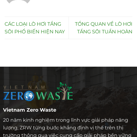
CÁC LOẠI LÒ HƠI TẦNG
TỔNG QUAN VỀ LÒ HƠI
SÔI PHỔ BIẾN HIỆN NAY
TẦNG SÔI TUẦN HOÀN
Vietnam Zero Waste
20 năm kinh nghiệm trong lĩnh vực giải pháp năng
lượng, ZRW từng bước khẳng định vị thế trên thị
trường thông qua việc cung cấp giải pháp bền vững