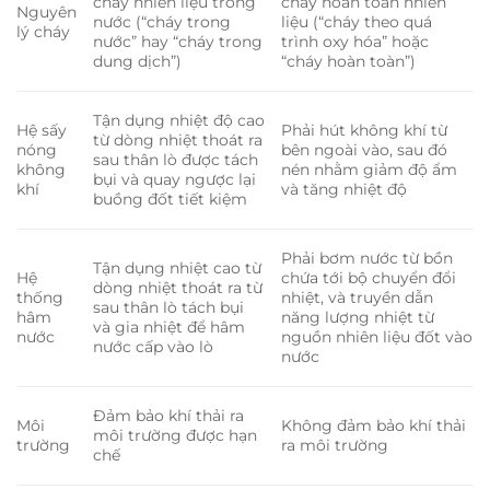
cháy nhiên liệu trong
cháy hoàn toàn nhiên
Nguyên
nước (“cháy trong
liệu (“cháy theo quá
lý cháy
nước” hay “cháy trong
trình oxy hóa” hoặc
dung dịch”)
“cháy hoàn toàn”)
Tận dụng nhiệt độ cao
Hệ sấy
Phải hút không khí từ
từ dòng nhiệt thoát ra
nóng
bên ngoài vào, sau đó
sau thân lò được tách
không
nén nhằm giảm độ ẩm
bụi và quay ngược lại
khí
và tăng nhiệt độ
buồng đốt tiết kiệm
Phải bơm nước từ bồn
Tận dụng nhiệt cao từ
Hệ
chứa tới bộ chuyển đổi
dòng nhiệt thoát ra từ
thống
nhiệt, và truyền dẫn
sau thân lò tách bụi
hâm
năng lượng nhiệt từ
và gia nhiệt để hâm
nước
nguồn nhiên liệu đốt vào
nước cấp vào lò
nước
Đảm bảo khí thải ra
Môi
Không đảm bảo khí thải
môi trường được hạn
trường
ra môi trường
chế