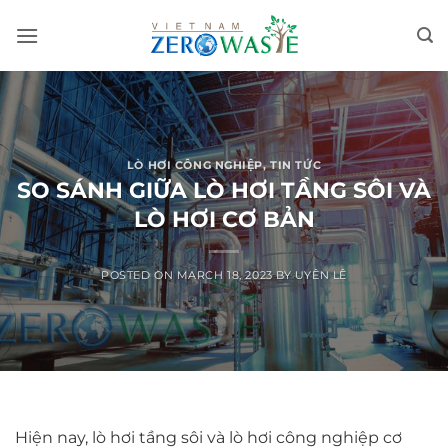
Skip
to
content
LÒ HƠI CÔNG NGHIỆP
,
TIN TỨC
SO SÁNH GIỮA LÒ HƠI TẦNG SÔI VÀ
LÒ HƠI CƠ BẢN
POSTED ON
MARCH 18, 2023
BY
UYÊN LÊ
Hiện nay, lò hơi tầng sôi và lò hơi công nghiệp cơ