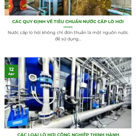
CÁC QUY ĐỊNH VỀ TIÊU CHUẨN NƯỚC CẤP LÒ HƠI
Nước cấp lò hơi không chỉ đơn thuần là một nguồn nước
để sử dụng...
12
Apr
CÁC LOẠI LÒ HƠI CÔNG NGHIỆP THỊNH HÀNH