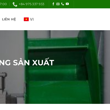
17:00
+84 975 337 933
LIÊN HỆ
NG SẢN XUẤT