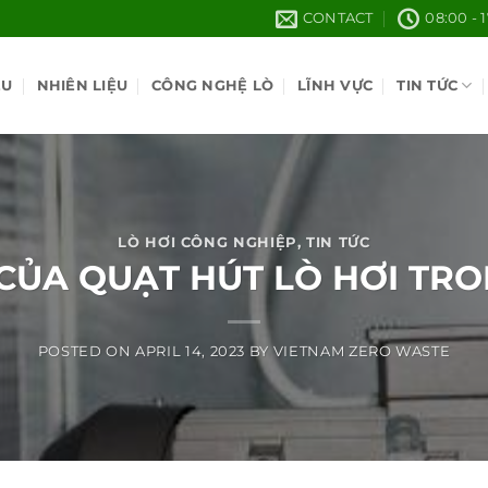
CONTACT
08:00 - 
ỆU
NHIÊN LIỆU
CÔNG NGHỆ LÒ
LĨNH VỰC
TIN TỨC
LÒ HƠI CÔNG NGHIỆP
,
TIN TỨC
CỦA QUẠT HÚT LÒ HƠI TRO
POSTED ON
APRIL 14, 2023
BY
VIETNAM ZERO WASTE