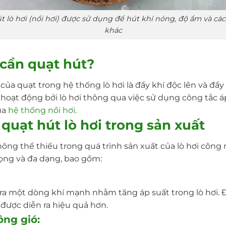
t lò hơi (nồi hơi) được sử dụng để hút khí nóng, độ ẩm và các 
khác
i cần quạt hút?
rò của quạt trong hệ thống lò hơi là đẩy khí độc lên và đẩ
oạt động bởi lò hơi thông qua việc sử dụng công tắc á
ủa
hệ thống nồi hơi
.
uạt hút lò hơi trong sản xuất
không thể thiếu trong quá trình sản xuất của lò hơi côn
rọng và đa dạng, bao gồm:
ra một dòng khí mạnh nhằm tăng áp suất trong lò hơi. Đ
i được diễn ra hiệu quả hơn.
ông gió: