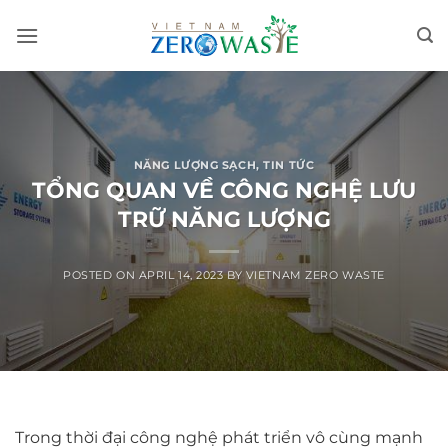
Skip
to
content
NĂNG LƯỢNG SẠCH
,
TIN TỨC
TỔNG QUAN VỀ CÔNG NGHỆ LƯU
TRỮ NĂNG LƯỢNG
POSTED ON
APRIL 14, 2023
BY
VIETNAM ZERO WASTE
Trong thời đại công nghệ phát triển vô cùng mạnh