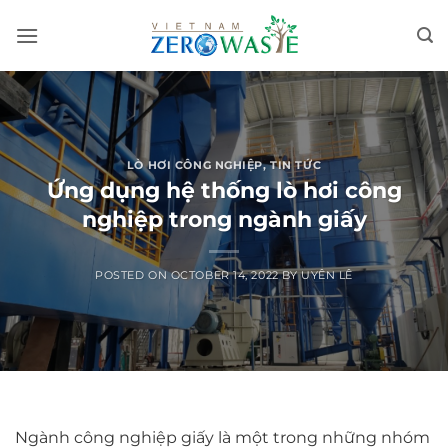
Skip
to
content
LÒ HƠI CÔNG NGHIỆP
,
TIN TỨC
Ứng dụng hệ thống lò hơi công
nghiệp trong ngành giấy
POSTED ON
OCTOBER 14, 2022
BY
UYÊN LÊ
Ngành công nghiệp giấy là một trong những nhóm