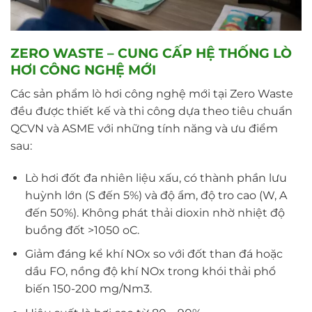
ZERO WASTE – CUNG CẤP HỆ THỐNG LÒ
HƠI CÔNG NGHỆ MỚI
Các sản phẩm lò hơi công nghệ mới tại Zero Waste
đều được thiết kế và thi công dựa theo tiêu chuẩn
QCVN và ASME với những tính năng và ưu điểm
sau:
Lò hơi đốt đa nhiên liệu xấu, có thành phần lưu
huỳnh lớn (S đến 5%) và độ ẩm, độ tro cao (W, A
đến 50%). Không phát thải dioxin nhờ nhiệt độ
buồng đốt >1050 oC.
Giảm đáng kể khí NOx so với đốt than đá hoặc
dầu FO, nồng độ khí NOx trong khói thải phổ
biến 150-200 mg/Nm3.