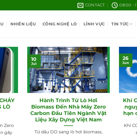
CONTACT
08:00 - 
ỆU
NHIÊN LIỆU
CÔNG NGHỆ LÒ
LĨNH VỰC
TIN TỨC
26
10
Jun
Jul
 CHÁY
Hành Trình Từ Lò Hơi
Khí C
G LÒ
Biomass Đến Nhà Máy Zero
nguy
Carbon Đầu Tiên Ngành Vật
hạn 
Liệu Xây Dựng Việt Nam
am Zero
Khí CO
Từ dầu DO sang lò hơi biomass,
ân gây