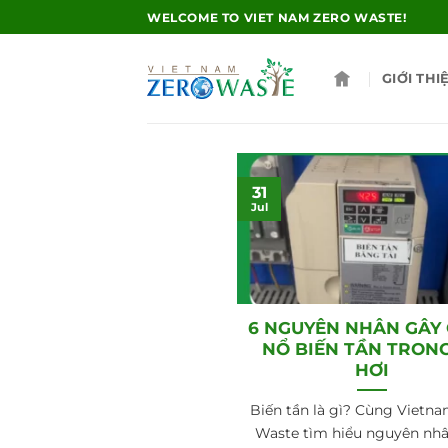
Skip
WELCOME TO VIET NAM ZERO WASTE!
to
content
GIỚI THI
31
Jul
6 NGUYÊN NHÂN GÂY
NỔ BIẾN TẦN TRON
HƠI
Biến tần là gì? Cùng Vietn
Waste tìm hiểu nguyên nh