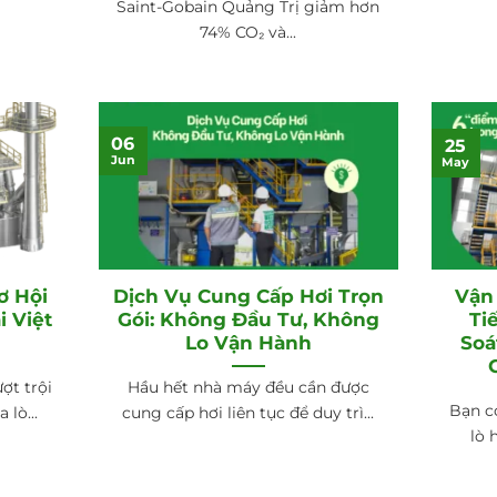
Saint-Gobain Quảng Trị giảm hơn
74% CO₂ và...
06
25
Jun
May
ơ Hội
Dịch Vụ Cung Cấp Hơi Trọn
Vận 
i Việt
Gói: Không Đầu Tư, Không
Ti
Lo Vận Hành
Soá
ợt trội
Hầu hết nhà máy đều cần được
Bạn c
lò...
cung cấp hơi liên tục để duy trì...
lò 