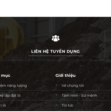
LIÊN HỆ TUYỂN DỤNG
 mục
Giới thiệu
kiệm năng lượng
Về chúng tôi
kế lắp đặt lò
Tầm nhìn - Sứ mệnh
ì lò
Tin tức