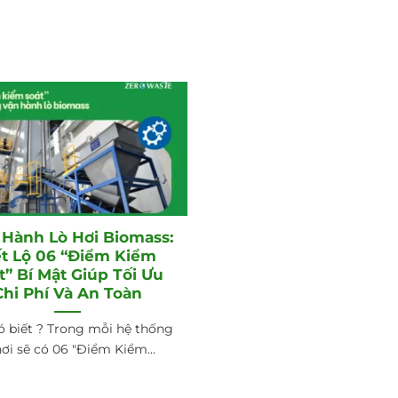
Hành Lò Hơi Biomass:
ết Lộ 06 “Điểm Kiểm
t” Bí Mật Giúp Tối Ưu
Chi Phí Và An Toàn
ó biết ? Trong mỗi hệ thống
hơi sẽ có 06 "Điểm Kiểm...