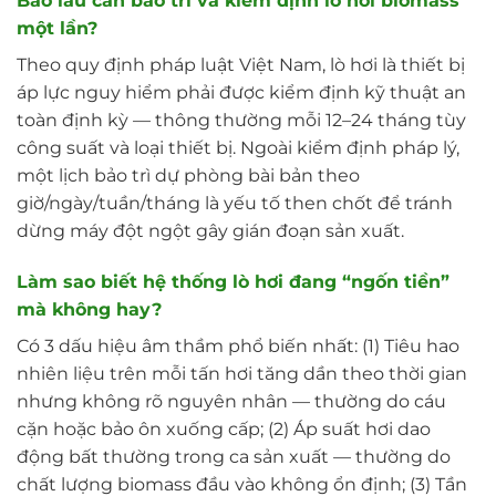
Bao lâu cần bảo trì và kiểm định lò hơi biomass
một lần?
Theo quy định pháp luật Việt Nam, lò hơi là thiết bị
áp lực nguy hiểm phải được kiểm định kỹ thuật an
toàn định kỳ — thông thường mỗi 12–24 tháng tùy
công suất và loại thiết bị. Ngoài kiểm định pháp lý,
một lịch bảo trì dự phòng bài bản theo
giờ/ngày/tuần/tháng là yếu tố then chốt để tránh
dừng máy đột ngột gây gián đoạn sản xuất.
Làm sao biết hệ thống lò hơi đang “ngốn tiền”
mà không hay?
Có 3 dấu hiệu âm thầm phổ biến nhất: (1) Tiêu hao
nhiên liệu trên mỗi tấn hơi tăng dần theo thời gian
nhưng không rõ nguyên nhân — thường do cáu
cặn hoặc bảo ôn xuống cấp; (2) Áp suất hơi dao
động bất thường trong ca sản xuất — thường do
chất lượng biomass đầu vào không ổn định; (3) Tần