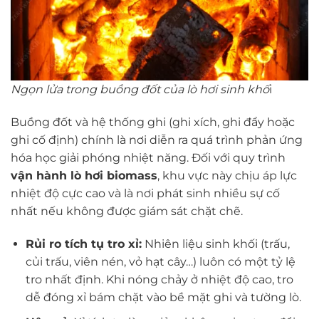
Ngọn lửa trong buồng đốt của lò hơi sinh khố
i
Buồng đốt và hệ thống ghi (ghi xích, ghi đẩy hoặc
ghi cố định) chính là nơi diễn ra quá trình phản ứng
hóa học giải phóng nhiệt năng. Đối với quy trình
vận hành lò hơi biomass
, khu vực này chịu áp lực
nhiệt độ cực cao và là nơi phát sinh nhiều sự cố
nhất nếu không được giám sát chặt chẽ.
Rủi ro tích tụ tro xỉ:
Nhiên liệu sinh khối (trấu,
củi trấu, viên nén, vỏ hạt cây…) luôn có một tỷ lệ
tro nhất định. Khi nóng chảy ở nhiệt độ cao, tro
dễ đóng xỉ bám chặt vào bề mặt ghi và tường lò.