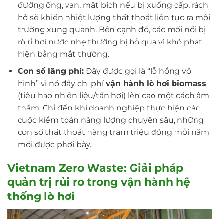
đường ống, van, mặt bích nếu bị xuống cấp, rách
hở sẽ khiến nhiệt lượng thất thoát liên tục ra môi
trường xung quanh. Bên cạnh đó, các mối nối bị
rò rỉ hơi nước nhẹ thường bị bỏ qua vì khó phát
hiện bằng mắt thường.
Con số lãng phí:
Đây được gọi là “lỗ hổng vô
hình” vì nó đẩy chi phí
vận hành lò hơi biomass
(tiêu hao nhiên liệu/tấn hơi) lên cao một cách âm
thầm. Chỉ đến khi doanh nghiệp thực hiện các
cuộc kiểm toán năng lượng chuyên sâu, những
con số thất thoát hàng trăm triệu đồng mỗi năm
mới được phơi bày.
Vietnam Zero Waste:
Giải pháp
quản trị rủi ro trong vận hành hệ
thống lò hơi