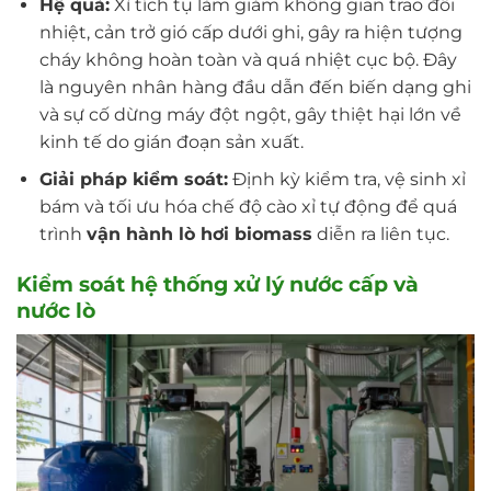
Hệ quả:
Xỉ tích tụ làm giảm không gian trao đổi
nhiệt, cản trở gió cấp dưới ghi, gây ra hiện tượng
cháy không hoàn toàn và quá nhiệt cục bộ. Đây
là nguyên nhân hàng đầu dẫn đến biến dạng ghi
và sự cố dừng máy đột ngột, gây thiệt hại lớn về
kinh tế do gián đoạn sản xuất.
Giải pháp kiểm soát:
Định kỳ kiểm tra, vệ sinh xỉ
bám và tối ưu hóa chế độ cào xỉ tự động để quá
trình
vận hành lò hơi biomass
diễn ra liên tục.
Kiểm soát hệ thống xử lý nước cấp và
nước lò