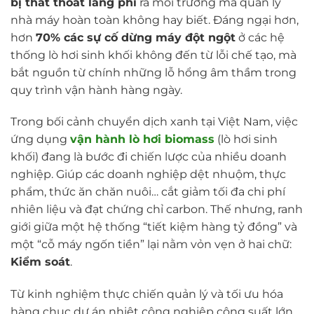
bị thất thoát lãng phí
ra môi trường mà quản lý
nhà máy hoàn toàn không hay biết. Đáng ngại hơn,
hơn
70% các sự cố dừng máy đột ngột
ở các hệ
thống lò hơi sinh khối không đến từ lỗi chế tạo, mà
bắt nguồn từ chính những lỗ hổng âm thầm trong
quy trình vận hành hàng ngày.
Trong bối cảnh chuyển dịch xanh tại Việt Nam, việc
ứng dụng
vận hành lò hơi biomass
(lò hơi sinh
khối) đang là bước đi chiến lược của nhiều doanh
nghiệp. Giúp các doanh nghiệp dệt nhuộm, thực
phẩm, thức ăn chăn nuôi… cắt giảm tối đa chi phí
nhiên liệu và đạt chứng chỉ carbon. Thế nhưng, ranh
giới giữa một hệ thống “tiết kiệm hàng tỷ đồng” và
một “cỗ máy ngốn tiền” lại nằm vỏn vẹn ở hai chữ:
Kiểm soát
.
Từ kinh nghiệm thực chiến quản lý và tối ưu hóa
hàng chục dự án nhiệt công nghiệp công suất lớn,