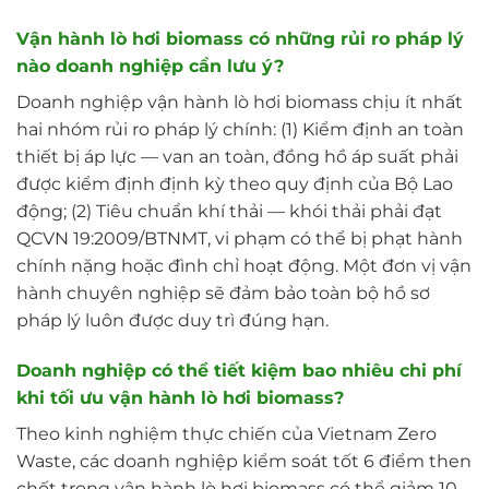
Vận hành lò hơi biomass có những rủi ro pháp lý
nào doanh nghiệp cần lưu ý?
Doanh nghiệp vận hành lò hơi biomass chịu ít nhất
hai nhóm rủi ro pháp lý chính: (1) Kiểm định an toàn
thiết bị áp lực — van an toàn, đồng hồ áp suất phải
được kiểm định định kỳ theo quy định của Bộ Lao
động; (2) Tiêu chuẩn khí thải — khói thải phải đạt
QCVN 19:2009/BTNMT, vi phạm có thể bị phạt hành
chính nặng hoặc đình chỉ hoạt động. Một đơn vị vận
hành chuyên nghiệp sẽ đảm bảo toàn bộ hồ sơ
pháp lý luôn được duy trì đúng hạn.
Doanh nghiệp có thể tiết kiệm bao nhiêu chi phí
khi tối ưu vận hành lò hơi biomass?
Theo kinh nghiệm thực chiến của Vietnam Zero
Waste, các doanh nghiệp kiểm soát tốt 6 điểm then
chốt trong vận hành lò hơi biomass có thể giảm 10–