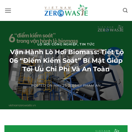
Skip
to
content
LÒ HƠI CÔNG NGHIỆP
,
TIN TỨC
Vận Hành Lò Hơi Biomass: Tiết Lộ
06 “Điểm Kiểm Soát” Bí Mật Giúp
Tối Ưu Chi Phí Và An Toàn
POSTED ON
MAY 25, 2026
BY
PHAM AN