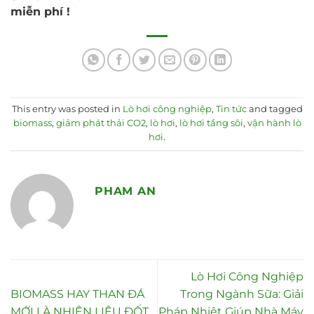
miễn phí !
This entry was posted in
Lò hơi công nghiệp
,
Tin tức
and tagged
biomass
,
giảm phát thải CO2
,
lò hơi
,
lò hơi tầng sôi
,
vận hành lò
hơi
.
PHAM AN
Lò Hơi Công Nghiệp
BIOMASS HAY THAN ĐÁ
Trong Ngành Sữa: Giải
MỚI LÀ NHIÊN LIỆU ĐỐT
Pháp Nhiệt Giúp Nhà Máy