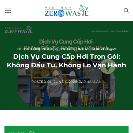
Skip
to
content
LÒ HƠI CÔNG NGHIỆP
,
TIN TỨC
,
UNCATEGORIZED @VI
Dịch Vụ Cung Cấp Hơi Trọn Gói:
Không Đầu Tư, Không Lo Vận Hành
POSTED ON
JUNE 6, 2026
BY
PHAM AN