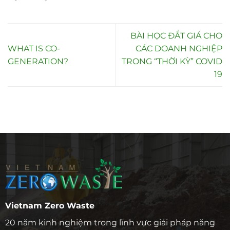
BÀI HỌC ĐẮT GIÁ CHO
WHAT IS CO-
CÁC DOANH NGHIỆP
GENERATION?
TRONG “THỜI KỲ” COVID
19
Vietnam Zero Waste
20 năm kinh nghiệm trong lĩnh vực giải pháp năng