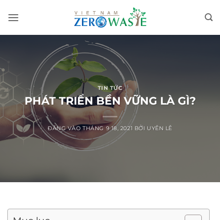
Bỏ
qua
nội
dung
TIN TỨC
PHÁT TRIỂN BỀN VỮNG LÀ GÌ?
ĐĂNG VÀO
THÁNG 9 18, 2021
BỞI
UYÊN LÊ