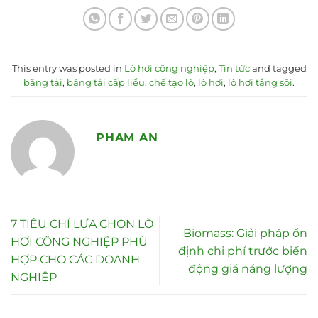
This entry was posted in
Lò hơi công nghiệp
,
Tin tức
and tagged
băng tải
,
băng tải cấp liểu
,
chế tạo lò
,
lò hơi
,
lò hơi tầng sôi
.
PHAM AN
7 TIÊU CHÍ LỰA CHỌN LÒ
Biomass: Giải pháp ổn
HƠI CÔNG NGHIỆP PHÙ
định chi phí trước biến
HỢP CHO CÁC DOANH
động giá năng lượng
NGHIỆP