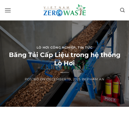
Skip
to
content
LÒ HƠI CÔNG NGHIỆP
,
TIN TỨC
Băng Tải Cấp Liệu trong hệ thống
Lò Hơi
POSTED ON
DECEMBER 19, 2025
BY
PHAM AN