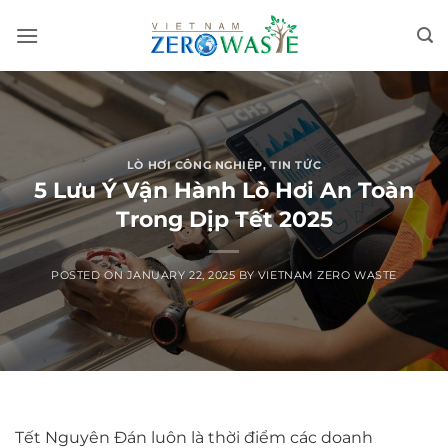
Skip
to
content
LÒ HƠI CÔNG NGHIỆP
,
TIN TỨC
5 Lưu Ý Vận Hành Lò Hơi An Toàn
Trong Dịp Tết 2025
POSTED ON
JANUARY 22, 2025
BY
VIETNAM ZERO WASTE
Tết Nguyên Đán luôn là thời điểm các doanh