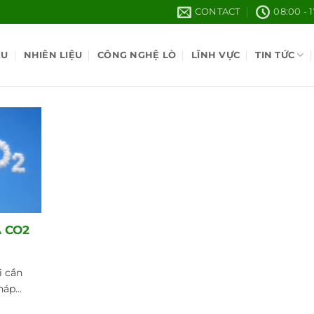
CONTACT
08:00 - 
ỆU
NHIÊN LIỆU
CÔNG NGHỆ LÒ
LĨNH VỰC
TIN TỨC
À CO2
i cần
áp...