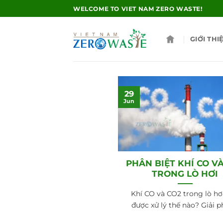
Skip
WELCOME TO VIET NAM ZERO WASTE!
to
content
GIỚI THI
29
Jun
PHÂN BIỆT KHÍ CO V
TRONG LÒ HƠI
Khí CO và CO2 trong lò hơ
được xử lý thế nào? Giải ph