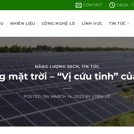
CONTACT
08:00 - 
ỆU
NHIÊN LIỆU
CÔNG NGHỆ LÒ
LĨNH VỰC
TIN TỨC
NĂNG LƯỢNG SẠCH
,
TIN TỨC
 mặt trời – “Vị cứu tinh” củ
POSTED ON
MARCH 14, 2023
BY
UYÊN LÊ