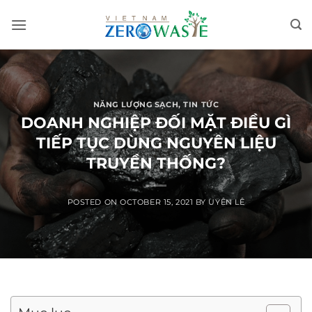
Skip
to
content
NĂNG LƯỢNG SẠCH
,
TIN TỨC
DOANH NGHIỆP ĐỐI MẶT ĐIỀU GÌ
TIẾP TỤC DÙNG NGUYÊN LIỆU
TRUYỀN THỐNG?
POSTED ON
OCTOBER 15, 2021
BY
UYÊN LÊ