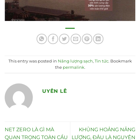
This entry was posted in
Năng lượng sạch
,
Tin tức
. Bookmark
the
permalink
.
UYÊN LÊ
NET ZERO LÀ GÌ MÀ
KHỦNG HOẢNG NĂNG
QUAN TRỌNG TOÀN CẦU
LƯỢNG, ĐÂU LÀ NGUYÊN