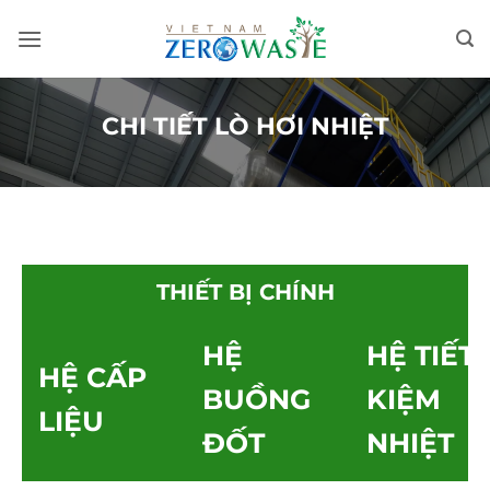
Skip
to
content
CHI TIẾT LÒ HƠI NHIỆT
THIẾT BỊ CHÍNH
HỆ
HỆ TIẾT
HỆ CẤP
BUỒNG
KIỆM
LIỆU
ĐỐT
NHIỆT