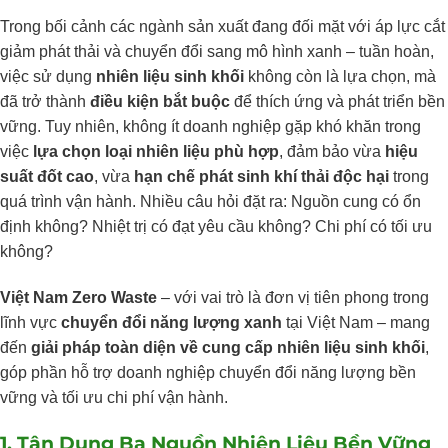
Trong bối cảnh các ngành sản xuất đang đối mặt với áp lực cắt
giảm phát thải và chuyển đổi sang mô hình xanh – tuần hoàn,
việc sử dụng
nhiên liệu sinh khối
không còn là lựa chọn, mà
đã trở thành
điều kiện bắt buộc
để thích ứng và phát triển bền
vững. Tuy nhiên, không ít doanh nghiệp gặp khó khăn trong
việc
lựa chọn loại nhiên liệu phù hợp
, đảm bảo vừa
hiệu
suất đốt cao
, vừa
hạn chế phát sinh khí thải độc hại
trong
quá trình vận hành. Nhiều câu hỏi đặt ra: Nguồn cung có ổn
định không? Nhiệt trị có đạt yêu cầu không? Chi phí có tối ưu
không?
Việt Nam Zero Waste
– với vai trò là đơn vị tiên phong trong
lĩnh vực
chuyển đổi năng lượng xanh
tại Việt Nam – mang
đến
giải pháp toàn diện về cung cấp nhiên liệu sinh khối
,
góp phần hỗ trợ doanh nghiệp chuyển đổi năng lượng bền
vững và tối ưu chi phí vận hành.
1. Tận Dụng Ba Nguồn Nhiên Liệu Bền Vững