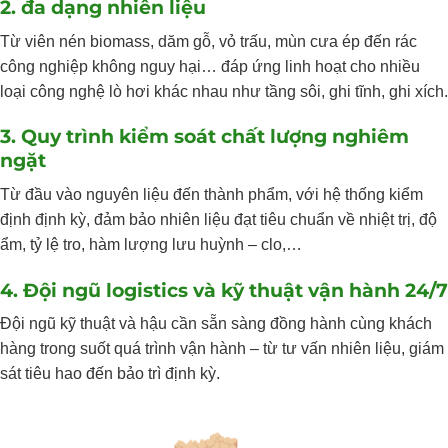
2. đa dạng nhiên liệu
Từ viên nén biomass, dăm gỗ, vỏ trấu, mùn cưa ép đến rác
công nghiệp không nguy hại… đáp ứng linh hoạt cho nhiều
loại công nghệ lò hơi khác nhau như tầng sôi, ghi tĩnh, ghi xích.
3. Quy trình kiểm soát chất lượng nghiêm
ngặt
Từ đầu vào nguyên liệu đến thành phẩm, với hệ thống kiểm
định định kỳ, đảm bảo nhiên liệu đạt tiêu chuẩn về nhiệt trị, độ
ẩm, tỷ lệ tro, hàm lượng lưu huỳnh – clo,…
4. Đội ngũ logistics và kỹ thuật vận hành 24/7
Đội ngũ kỹ thuật và hậu cần sẵn sàng đồng hành cùng khách
hàng trong suốt quá trình vận hành – từ tư vấn nhiên liệu, giám
sát tiêu hao đến bảo trì định kỳ.