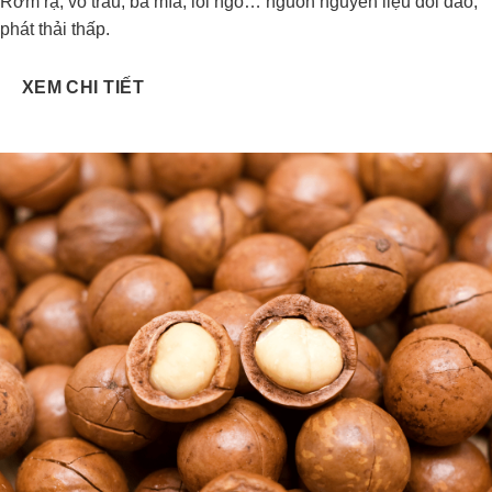
Rơm rạ, vỏ trấu, bã mía, lõi ngô… nguồn nguyên liệu dồi dào,
phát thải thấp.
XEM CHI TIẾT